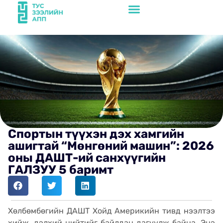
Спортын түүхэн дэх хамгийн
ашигтай “Мөнгөний машин”: 2026
оны ДАШТ-ий санхүүгийн
ГАЛЗУУ 5 баримт
Хөлбөмбөгийн ДАШТ Хойд Америкийн тивд нээлтээ
хийж, дэлхий нийтийг байлдан дагуулж байна. Энэ