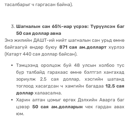
тасалбарыг ч гаргасан байна).
Шагналын сан 65%-иар үсрэв: Түрүүлсэн баг
50 сая доллар авна
Энэ жилийн ДАШТ-ий нийт шагналын сан урьд өмнө
байгаагүй өндөр буюу
871 сая ам.долларт
хүрлээ
(Катарт 440 сая доллар байсан).
Тэмцээнд оролцож буй 48 улсын холбоо тус
бүр талбайд гарахаас өмнө бэлтгэл хангахад
зориулж 2.5 сая доллар, хэсгийн шатанд
тоглоод хасагдсан ч хамгийн багадаа
12.5 сая
доллар
халаасална.
Харин алтан цомыг өргөх Дэлхийн Аварга баг
цэвэр
50 сая ам.долларын
чек гардан авах
юм.