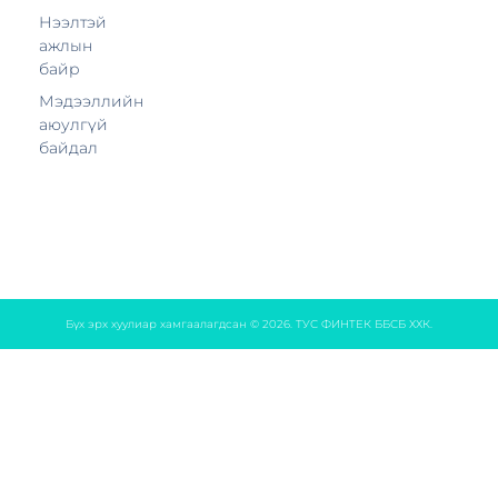
Нээлтэй
ажлын
байр
Мэдээллийн
аюулгүй
байдал
Бүх эрх хуулиар хамгаалагдсан © 2026. ТУС ФИНТЕК ББСБ ХХК.