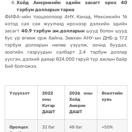
Хойд Америкийн эдийн засагт орох 40
тэрбум долларын тариа
ФИФА-ийн тооцооллоор АНУ, Канад, Мексикийн 16
хотод сая сая жуулчид ирснээр дэлхийн эдийн
засагт
40.9 тэрбум ам.долларын
шууд болон шууд
бус үр өгөөж орж байна. Зөвхөн АНУ-ын ДНБ-д 17.2
тэрбум долларын нөлөө үзүүлж, зочид буудал,
зоогийн газруудын салбарт 2.4 тэрбум доллар
үүсгэн, дэлхий даяар 824,000 гаруй түр ажлын байр
бий болгожээ.
Үзүүлэлт
2022
2026 оны
Өсөлтийн
оны
Хойд
хувь
Катар
Америк
ДАШТ
ДАШТ
Оролцох
32 баг
48 баг
+50%