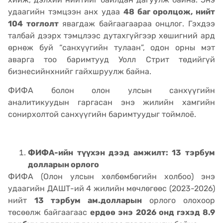
удаагийн тэмцээн анх удаа
48 баг оролцож, нийт
104 тоглолт
явагдаж байгаагаараа онцлог. Гэхдээ
талбай дээрх тэмцлээс дутахгүйгээр хөшигний ард
өрнөж буй “санхүүгийн тулаан”, одон орны мэт
аварга тоо баримтууд Уолл Стрит төдийгүй
бизнесийнхнийг гайхшруулж байна.
ФИФА болон олон улсын санхүүгийн
аналитикуудын гаргасан энэ жилийн хамгийн
сонирхолтой санхүүгийн баримтуудыг тоймлоё.
ФИФА-ийн түүхэн дээд амжилт: 13 тэрбум
долларын орлого
ФИФА (Олон улсын хөлбөмбөгийн холбоо) энэ
удаагийн ДАШТ-ий 4 жилийн мөчлөгөөс (2023-2026)
нийт
13 тэрбум ам.долларын
орлого олохоор
төсөөлж байгаагаас
ердөө энэ 2026 онд гэхэд 8.9