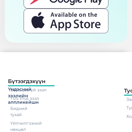
Бүтээгдэхүүн
Үндэсний
Барьцаагүй зээл
Ту
зээлийн
TUS Plus зээл
За
аппликейшн
Тү
Бидний
тухай
Хо
Үйлчилгээний
нөхцөл