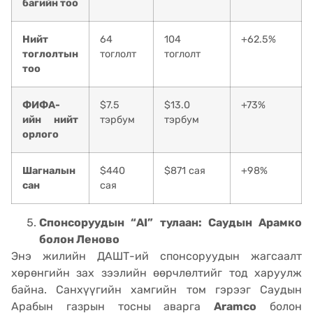
багийн тоо
Нийт
64
104
+62.5%
тоглолтын
тоглолт
тоглолт
тоо
ФИФА-
$7.5
$13.0
+73%
ийн нийт
тэрбум
тэрбум
орлого
Шагналын
$440
$871 сая
+98%
сан
сая
Спонсоруудын “AI” тулаан: Саудын Арамко
болон Леново
Энэ жилийн ДАШТ-ий спонсоруудын жагсаалт
хөрөнгийн зах зээлийн өөрчлөлтийг тод харуулж
байна. Санхүүгийн хамгийн том гэрээг Саудын
Арабын газрын тосны аварга
Aramco
болон