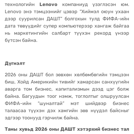
технологийн
Lenovo
компаниуд үзэглэсэн юм.
Lenovo энэ тэмцээнийг цэвэр “Хиймэл оюун ухаан
дээр суурилсан ДАШТ” болгохын тулд ФИФА-ийн
дата төвүүдийг супер компьютерээр хангаж байгаа
нь маркетингийн салбарт түүхэн рекорд үнээр
бүтсэн байна.
Дүгнэлт
2026 оны ДАШТ бол зөвхөн хөлбөмбөгийн тэмцээн
биш, Хойд Америкийн тивийг хамарсан санхүүгийн
аварга том бизнес, капитализмын дээд цэг болж
байна. Багуудын тоог нэмж, тоглолтыг олшруулсан
ФИФА-ийн “шуналтай” мэт шийдвэр бизнес
талаасаа түүхэн дэх хамгийн зөв нүүдэл байсныг
эдгээр тоонууд гэрчилж байна.
Таны хувьд 2026 оны ДАШТ хэтэрхий бизнес тал