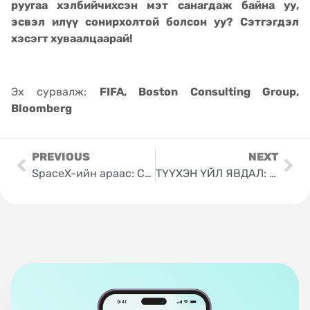
руугаа хэлбийчихсэн мэт санагдаж байна уу,
эсвэл илүү сонирхолтой болсон уу? Сэтгэгдэл
хэсэгт хуваалцаарай!
Эх сурвалж:
FIFA, Boston Consulting Group,
Bloomberg
PREVIOUS
NEXT
SpaceX-ийн араас: Санхүүгийн зах зээлийг доргиож буй AI болон Технологийн дараагийн “Тэсрэлтүүд”
ТҮҮХЭН ҮЙЛ ЯВДАЛ: Илон Маск 1.1 триллион долларын хөрөнгөтэй дэлхийн АНХНЫ “Триллионер” боллоо!