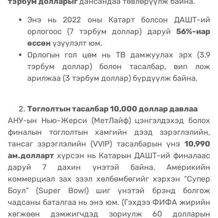
тэрбум долларыг
дансандаа төвлөрүүлж байна.
Энэ нь 2022 оны Катарт болсон ДАШТ-ий
орлогоос (7 тэрбум доллар) даруй
56%-иар
өссөн
үзүүлэлт юм.
Орлогын гол цөм нь ТВ дамжуулах эрх (3.9
тэрбум доллар) болон тасалбар, вип лож
арилжаа (3 тэрбум доллар) бүрдүүлж байна.
Тоглолтын тасалбар 10,000 доллар давлаа
АНУ-ын Нью-Жерси (МетЛайф) цэнгэлдэхэд болох
финалын тоглолтын хамгийн дээд зэрэглэлийн,
тансаг зэрэглэлийн (VVIP) тасалбарын үнэ
10,990
ам.долларт
хүрсэн нь Катарын ДАШТ-ий финалаас
даруй 7 дахин үнэтэй байна. Америкийн
коммерциал зах зээл хөлбөмбөгийг хэрхэн “Супер
Боул” (Super Bowl) шиг үнэтэй брэнд болгож
чадсаны баталгаа нь энэ юм. (Гэхдээ ФИФА жирийн
хөгжөөн дэмжигчдэд зориулж 60 долларын