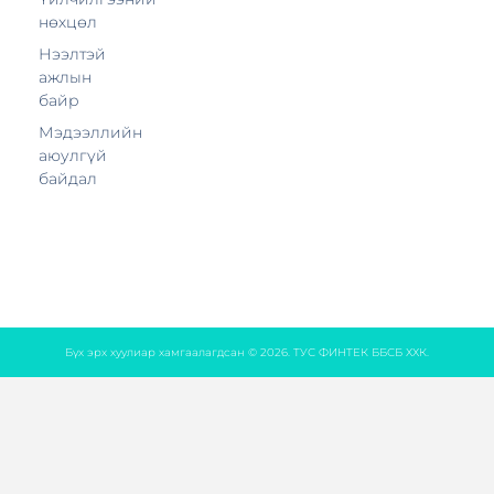
нөхцөл
Нээлтэй
ажлын
байр
Мэдээллийн
аюулгүй
байдал
Бүх эрх хуулиар хамгаалагдсан © 2026. ТУС ФИНТЕК ББСБ ХХК.