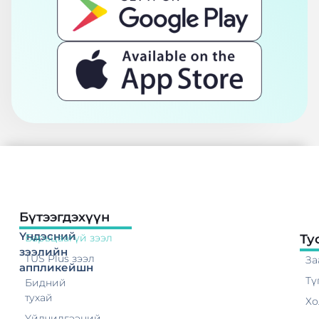
Бүтээгдэхүүн
Үндэсний
Барьцаагүй зээл
Ту
зээлийн
TUS Plus зээл
За
аппликейшн
Тү
Бидний
тухай
Хо
Үйлчилгээний