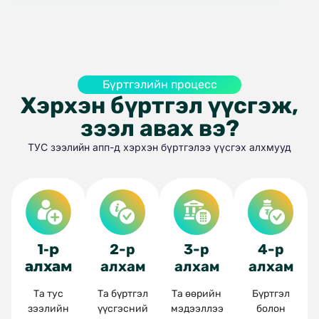
Бүртгэлийн процесс
Хэрхэн бүртгэл үүсгэж,
зээл авах вэ?
ТУС зээлийн апп-д хэрхэн бүртгэлээ үүсгэх алхмууд
1-р
2-р
3-р
4-р
алхам
алхам
алхам
алхам
Та тус
Та бүртгэл
Та өөрийн
Бүртгэл
зээлийн
үүсгэсний
мэдээллээ
болон