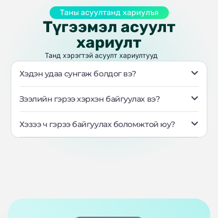
Таны асуултанд хариулъя
Түгээмэл асуулт
хариулт
Танд хэрэгтэй асуулт хариултууд
Хэдэн удаа сунгаж болдог вэ?
Зээлийн гэрээ хэрхэн байгуулах вэ?
Хэзээ ч гэрээ байгуулах боломжтой юу?