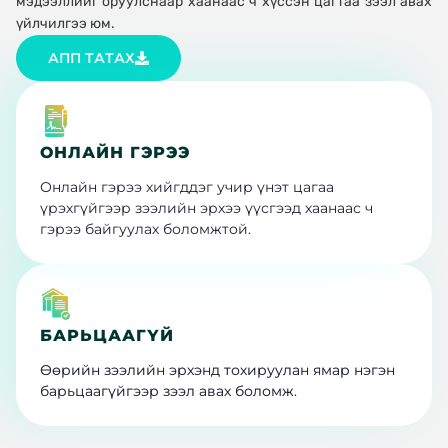
мэдээллийг оруулснаар хаанаас ч хүссэн цагтаа зээл авах
үйлчилгээ юм.
АПП ТАТАХ
ОНЛАЙН ГЭРЭЭ
Онлайн гэрээ хийгддэг учир үнэт цагаа
үрэхгүйгээр зээлийн эрхээ үүсгээд хаанаас ч
гэрээ байгуулах боломжтой.
БАРЬЦААГҮЙ
Өөрийн зээлийн эрхэнд тохируулан ямар нэгэн
барьцаагүйгээр зээл авах боломж.