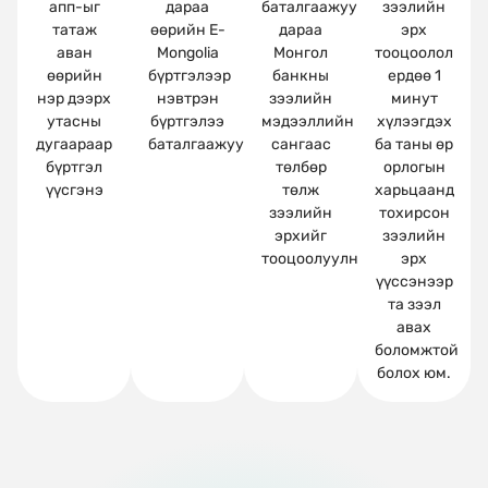
апп-ыг
дараа
баталгаажуулсаны
зээлийн
татаж
өөрийн E-
дараа
эрх
аван
Mongolia
Монгол
тооцоолол
өөрийн
бүртгэлээр
банкны
ердөө 1
нэр дээрх
нэвтрэн
зээлийн
минут
утасны
бүртгэлээ
мэдээллийн
хүлээгдэх
дугаараар
баталгаажуулна.
сангаас
ба таны өр
бүртгэл
төлбөр
орлогын
үүсгэнэ
төлж
харьцаанд
зээлийн
тохирсон
эрхийг
зээлийн
тооцоолуулна.
эрх
үүссэнээр
та зээл
авах
боломжтой
болох юм.