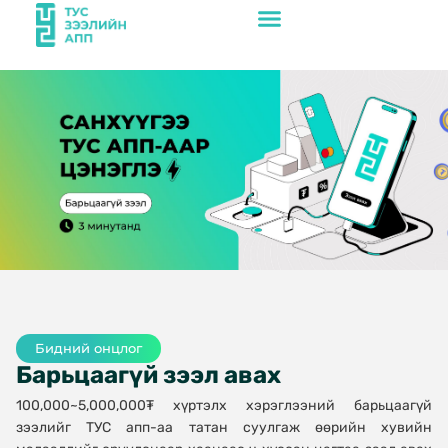
Бидний онцлог
Барьцаагүй зээл авах
100,000~5,000,000₮ хүртэлх хэрэглээний барьцаагүй
зээлийг ТУС апп-аа татан суулгаж өөрийн хувийн