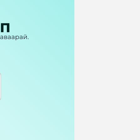
ПП
 аваарай.