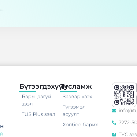
Бүтээгдэхүүн
Тусламж
Барьцаагүй
Заавар үзэх
зээл
Түгээмэл
info@t
TUS Plus зээл
асуулт
7272-5
Холбоо барих
н
ай
ТУС зэ