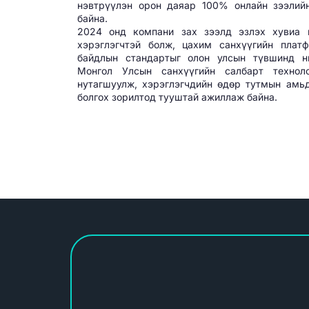
нэвтрүүлэн орон даяар 100% онлайн зээлийн
байна.
2024 онд компани зах зээлд эзлэх хувиа 
хэрэглэгчтэй болж, цахим санхүүгийн плат
байдлын стандартыг олон улсын түвшинд н
Монгол Улсын санхүүгийн салбарт технол
нутагшуулж, хэрэглэгчдийн өдөр тутмын амьд
болгох зорилтод тууштай ажиллаж байна.