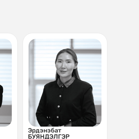
С
эт
Эрдэнэбат
БУЯНДЭЛГЭР