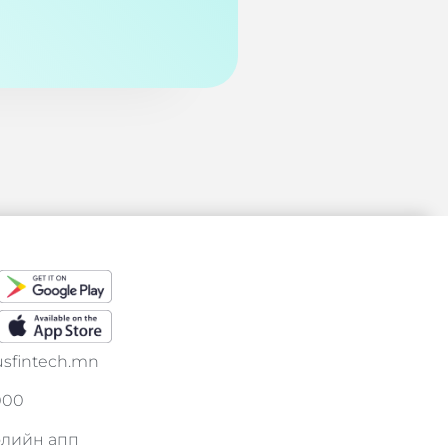
usfintech.mn
000
элийн апп