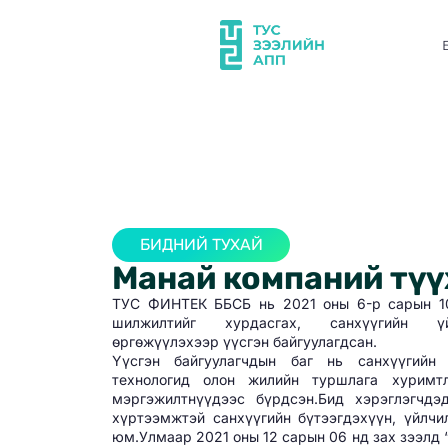
БИДНИЙ ТУХАЙ
Манай компаний түү
ТУС ФИНТЕК ББСБ нь 2021 оны 6-р сарын 1
шилжилтийг хурдасгах, санхүүгийн үй
өргөжүүлэхээр үүсгэн байгуулагдсан.
Үүсгэн байгуулагчдын баг нь санхүүгийн
технологид олон жилийн туршлага хуримтл
мэргэжилтнүүдээс бүрдсэн.Бид хэрэглэгчдэд
хүртээмжтэй санхүүгийн бүтээгдэхүүн, үйлчи
юм.Улмаар 2021 оны 12 сарын 06 нд зах зээлд 