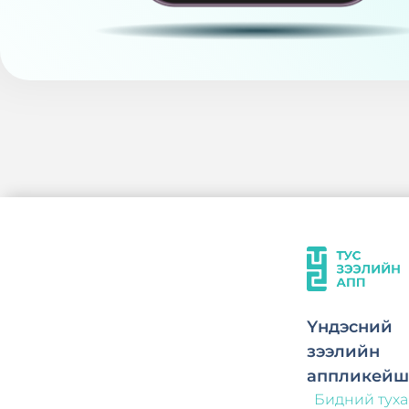
Үндэсний
зээлийн
аппликейш
Бидний тух