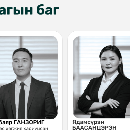
агын баг
Ядамсүрэн
баяр ГАНЗОРИГ
БААСАНЦЭРЭН
ес хөгжил хариуцсан