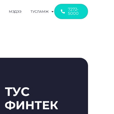
7272-
МЭДЭЭ
ТУСЛАМЖ
5000