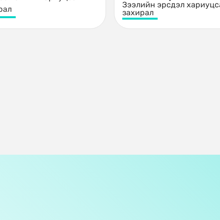
Зээлийн эрсдэл хариуцс
рал
захирал