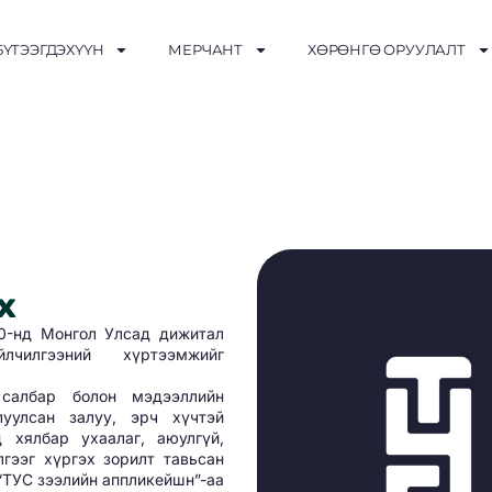
БҮТЭЭГДЭХҮҮН
МЕРЧАНТ
ХӨРӨНГӨ ОРУУЛАЛТ
х
0-нд Монгол Улсад дижитал
лчилгээний хүртээмжийг
 салбар болон мэдээллийн
уулсан залуу, эрч хүчтэй
 хялбар ухаалаг, аюулгүй,
лгээг хүргэх зорилт тавьсан
“ТУС зээлийн аппликейшн”-аа