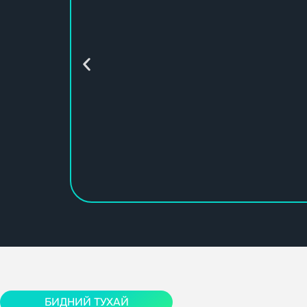
Таны ухаала
БИДНИЙ ТУХАЙ