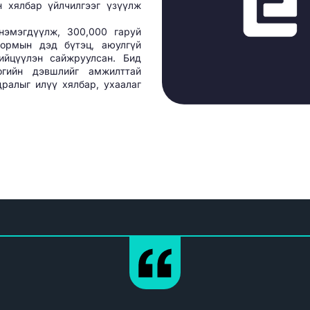
 хялбар үйлчилгээг үзүүлж
нэмэгдүүлж, 300,000 гаруй
формын дэд бүтэц, аюулгүй
ийцүүлэн сайжруулсан. Бид
огийн дэвшлийг амжилттай
ралыг илүү хялбар, ухаалаг