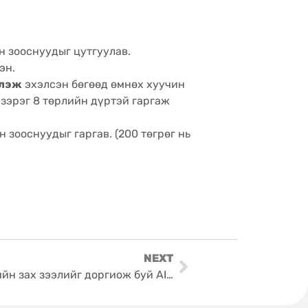
ын зооснуудыг цутгуулав.
эн.
рлэж
эхэлсэн бөгөөд өмнөх хуучин
 зэрэг 8 төрлийн дүртэй гаргаж
 зооснуудыг гаргав. (200 төгрөг нь
NEXT
SpaceX-ийн араас: Санхүүгийн зах зээлийг доргиож буй AI болон Технологийн дараагийн “Тэсрэлтүүд”