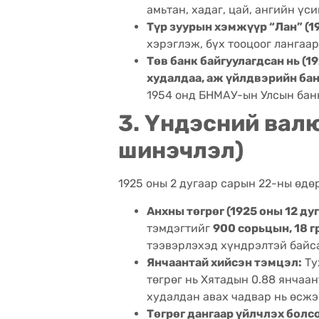
амьтан, хадаг, цай, ангийн үс
Түр зуурын хэмжүүр “Лан” (19
хэрэглэж, бүх тооцоог лангаар
Төв банк байгуулагдсан нь (19
худалдаа, аж үйлдвэрийн бан
1954 онд БНМАУ-ын Улсын банк
3. Үндэсний валю
шинэчлэл)
1925 оны 2 дугаар сарын 22-ны өдө
Анхны төгрөг (1925 оны 12 дуг
тэмдэгтийг
900 сорьцын, 18 
тээвэрлэхэд хүндрэлтэй байса
Янчаантай хийсэн тэмцэл:
Ту
төгрөг нь Хятадын 0.88 янчаа
худалдан авах чадвар нь өсжэ
Төгрөг дангаар үйлчлэх болсон