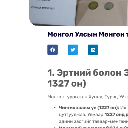
Монгол Улсын Мөнгөн 
1. Эртний болон 
1327 он)
Монгол туургатан Хүннү, Түрэг, Уй
Чингис хааны үе (1227 он):
Их 
цутгуулжээ. Улмаар
1227 онд 
эдийн засгийг таваар-мөнгөн