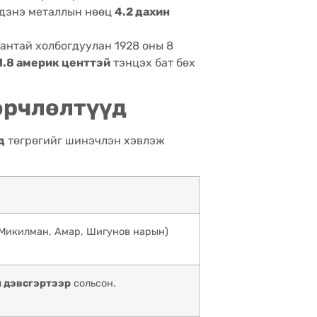
рдэнэ металлын нөөц
4.2 дахин
антай холбогдуулан 1928 оны 8
1.8 америк центтэй
тэнцэх бат бөх
өөрчлөлтүүд
д
төгрөгийг шинэчлэн хэвлэж
Микилман, Амар, Шигунов нарын)
 дэвсгэртээр
сольсон.