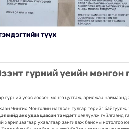
тэмдэгтийн түүх
Эзэнт гүрний үеийн мөнгөн 
гар гүрний үеэс зоосон мөнгө цутгаж, арилжаа наймаанд
хаан Чингис Монголын нэгдсэн тулгар төрийг байгуулж,
дэлхийд анх удаа цаасан тэмдэгт
хэвлүүлж гүйлгээнд га
ий харилцаагаар ухаалгаар зангидаж байсны нотолгоо ю