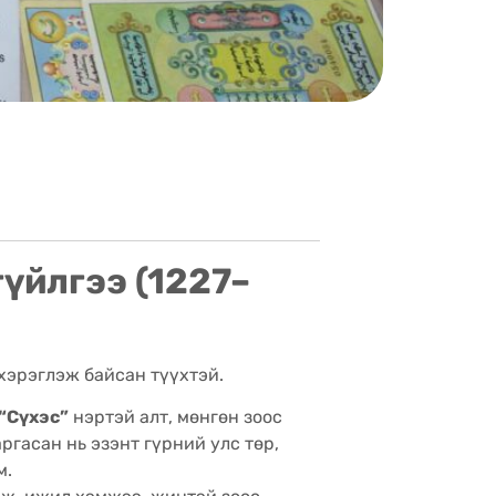
гүйлгээ (1227–
 хэрэглэж байсан түүхтэй.
“Сүхэс”
нэртэй алт, мөнгөн зоос
ргасан нь эзэнт гүрний улс төр,
м.