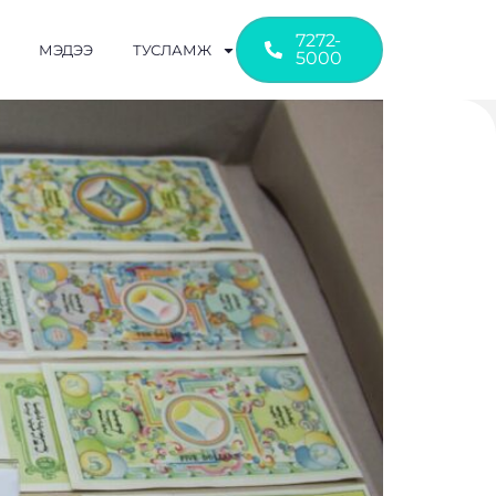
7272-
МЭДЭЭ
ТУСЛАМЖ
5000