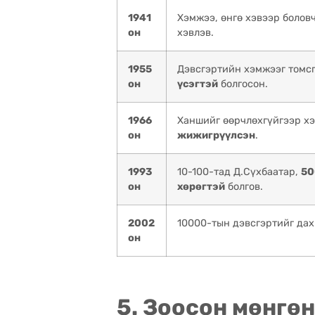
1941
Хэмжээ, өнгө хэвээр болов
он
хэвлэв.
1955
Дэвсгэртийн хэмжээг томс
он
үсэгтэй
болгосон.
1966
Ханшийг өөрчлөхгүйгээр х
он
жижигрүүлсэн
.
1993
10-100-тад Д.Сүхбаатар,
50
он
хөрөгтэй
болгов.
2002
10000-тын дэвсгэртийг дах
он
5. Зоосон мөнгөн