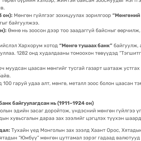
:
Төрөл бүрийн хэлбэр, жинтэй байсан зооснуудыг нэгтг
в.
 он):
Мөнгөн гүйлгээг зохицуулах зорилгоор
“Мөнгөний 
гыг байгуулжээ.
н):
Өмнө нь зоосон дээр тоо заадаггүй байсныг өөрчилж
ийслэл Хархорум хотод
“Мөнгө тушаах банк”
байгуулж, а
уллаа. 1282 онд худалдааны томоохон төвүүдэд “Тэгшитг
ч муудсан цаасан мөнгийг тусгай газарт шатааж устгах
айв.
 100 гаруй удаа алт, мөнгө, металл зоос болон цаасан т
анк байгуулагдсан нь (1911–1924 он)
ын эдийн засаг доройтож, үндэсний мөнгөн гүйлгээ үгү
рдын хувьсгалын дараа зах зээлийг цэгцлэх түүхэн шаард
дал:
Тухайн үед Монголын зах зээлд Хаант Орос, Хятадын
Хятадын “Юмбүү” мөнгөн цутгамал зэрэг гадаад валютууд