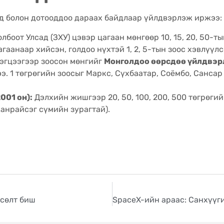
ад болон дотооддоо дараах байдлаар үйлдвэрлэж иржээ:
лбоот Улсад (ЗХУ) цэвэр цагаан мөнгөөр 10, 15, 20, 50-т
гаанаар хийсэн, голдоо нүхтэй 1, 2, 5-тын зоос хэвлүүлс
гцээгээр зоосон мөнгийг
Монголдоо өөрсдөө үйлдвэ
э. 1 төгрөгийн зоосыг Маркс, Сүхбаатар, Соёмбо, Сансар
001 он):
Дэлхийн жишгээр 20, 50, 100, 200, 500 төгрөгийн
Жанрайсэг сүмийн зурагтай).
өсөлт биш