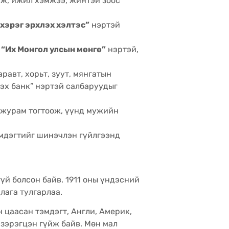
эж, ижил хэмжээ, жинтэй зоос
хэрэг эрхлэх хэлтэс”
нэртэй
,
“Их Монгол улсын мөнгө”
нэртэй,
равт, хорьт, зуут, мянгатын
эх банк” нэртэй салбаруудыг
 журам тогтоож, үүнд мужийн
эмдэгтийг шинэчлэн гүйлгээнд
й болсон байв. 1911 оны үндэсний
лага тулгарлаа.
 цаасан тэмдэгт, Англи, Америк,
 зэрэгцэн гүйж байв. Мөн мал