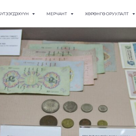
БҮТЭЭГДЭХҮҮН
МЕРЧАНТ
ХӨРӨНГӨ ОРУУЛАЛТ