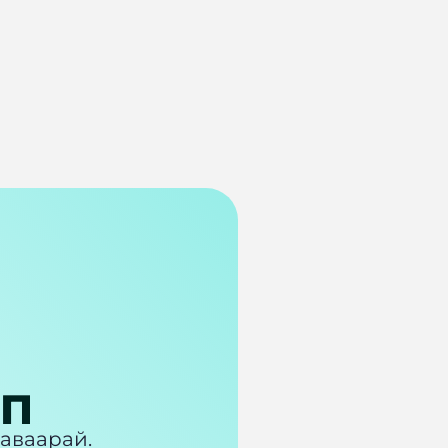
ПП
 аваарай.