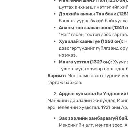
Мөнгөний шинэтгэл (1236 он)
цутгах анхны шинэтгэлийг хий
Дэлхийн анхны Төв банк (1253
банкны үүрэг бүхий байгуулла
Анхны тоо заасан зоос (1241 о
“Нэг” гэсэн тоотой зоос гаргав.
Хувилай хааны үе (1260 он):
Н
дэвсгэртүүдийг гүйлгээнд ору
нээжээ.
Мөнгө устгал (1327 он):
Хуучир
түшмэлүүд гэрчээр оролцдог б
Баримт:
Монголын эзэнт гүрний үед
гаргаж байжээ.
Ардын хувьсгал ба Үндэсний б
Манжийн дарлалын жилүүдэд Монгол
эрх чөлөөний хувьсгал, 1921 оны А
Зах зээлийн замбараагүй бай
Мексикийн алт, мөнгөн зоос, 