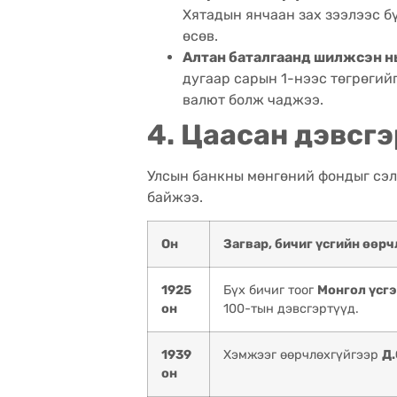
Хятадын янчаан зах зээлээс 
өсөв.
Алтан баталгаанд шилжсэн нь 
дугаар сарын 1-нээс төгрөгий
валют болж чаджээ.
4. Цаасан дэвсг
Улсын банкны мөнгөний фондыг сэ
байжээ.
Он
Загвар, бичиг үсгийн өөр
1925
Бүх бичиг тоог
Монгол үсг
он
100-тын дэвсгэртүүд.
1939
Хэмжээг өөрчлөхгүйгээр
Д.
он