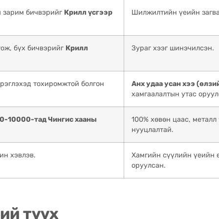
ч зарим бичвэрийг
Крилл үсгээр
Шилжилтийн үеийн загва
гож, бүх бичвэрийг
Крилл
Зураг хээг шинэчилсэн.
эрэглэхэд тохиромжтой болгон
Анх удаа усан хээ (өлзи
хамгаалалтын утас оруул
0-10000-тад Чингис хааны
100% хөвөн цаас, металл 
нууцлалтай.
ин хэвлэв.
Хамгийн сүүлийн үеийн 
оруулсан.
ий түүх