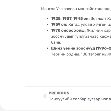
Монгол Улс зоосон мөнгийг гадаад
1925, 1937, 1945 он:
Зөвлөлт Хо
1959 он:
Хятад улсад хөнгөн ца
1970 оноос хойш:
Жилийн хэрэ
зооснуудыг гүйлгээнээс хасжэ
байв.
Шинэ үеийн зооснууд (1996–2
Төрийн ордны, 100 төгрөг нь 
PREVIOUS
Санхүүгийн салбар зүгээр нэг 