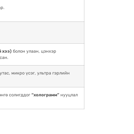
р.
й хээ)
болон улаан, цэнхэр
сан.
утас, микро үсэг, ультра гэрлийн
өнгө солигддог
“холограмм”
нууцлал