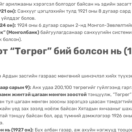
ийг арилжааны хэрэгсэл болгодог байсан нь эдийн засаг
21 он):
Санхүүг цэгцлэхийн тулд 1921 оны 8 дугаар сард
 үйлддэг болов.
24 он):
1924 оны 6 дугаар сарын 2-нд Монгол-Зөвлөлтий
к” (Монголбанк)
байгуулагдсанаар санхүүгийн системий
 болсон).
т “Төгрөг” бий болсон нь 
р Ардын засгийн газраас мөнгөний шинэчлэл хийх түүхэн
аар сарын 9):
Анх удаа 200,100 төгрөгийг гүйлгээнд гар
грамм жинтэй цагаан мөнгөн зоостой
тэнцүүлж, “Төгрөг”
н тул цагаан мөнгөн зоосны зэрэгцээ цаасан тэмдэгтийг
хайн үед зах зээлд ноёлж байсан Хятадын янчааныг шаха
нтай тэнцүү байсан бол, ард түмний дэмжлэгээр 1926 оны
э.
 нь (1927 он):
Бүх албан газар, аж ахуйн нэгжүүд тооцоо