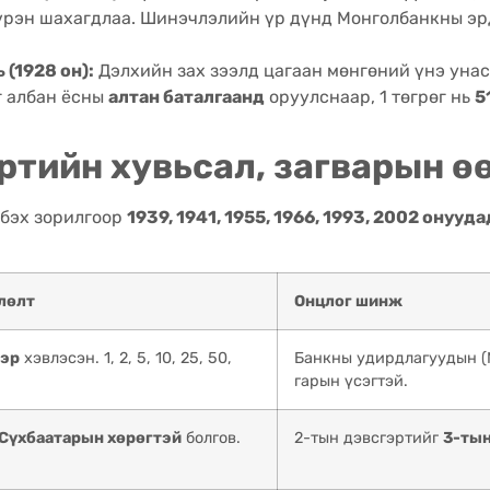
бүрэн шахагдлаа. Шинэчлэлийн үр дүнд Монголбанкны э
(1928 он):
Дэлхийн зах зээлд цагаан мөнгөний үнэ унас
г албан ёсны
алтан баталгаанд
оруулснаар, 1 төгрөг нь
5
эртийн хувьсал, загварын 
лбэх зорилгоор
1939, 1941, 1955, 1966, 1993, 2002 онууда
члөлт
Онцлог шинж
ээр
хэвлэсэн. 1, 2, 5, 10, 25, 50,
Банкны удирдлагуудын (
гарын үсэгтэй.
Сүхбаатарын хөрөгтэй
болгов.
2-тын дэвсгэртийг
3-тын