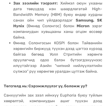
Зах зээлийн тэсрэлт:
Хиймэл оюун ухааны
дата төвүүдэд нэн шаардлагатай High-
Bandwidth Memory (HBM) буюу өндөр хурдны
санах ойн чип үйлдвэрлэдэг
Samsung, SK
Hynix
(Өмнөд Солонгос) болон
Micron
зэрэг
компаниудын хувьцааны ханш огцом өссөөр
байна.
Өмнөд Солонгосын KOSPI болон Тайванийн
хөрөнгийн биржүүд түүхэн дээд цэгтээ хүрээд
байгаа бөгөөд Уолл Стритийн хөрөнгө
оруулагчид одоо бэлэн бүтээгдэхүүнээс
илүүтэйгээр Азийн “чипний нийлүүлэлтийн
сүлжээ” рүү хөрөнгөө уралдан цутгаж байна.
Төгсгөлд нь: Сэрэмжлүүлэг үү, боломж уу?
Санхүүгийн зах зээл ийнхүү Euphoria буюу туйлын
хөөрөлтэй, компаниудын ашиг түүхэн дээд