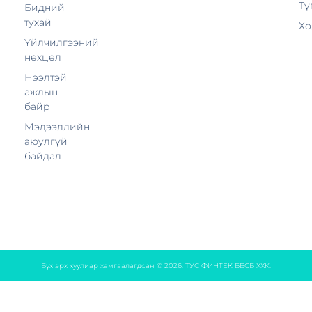
Тү
Бидний
тухай
Хо
Үйлчилгээний
нөхцөл
Нээлтэй
ажлын
байр
Мэдээллийн
аюулгүй
байдал
Бүх эрх хуулиар хамгаалагдсан © 2026. ТУС ФИНТЕК ББСБ ХХК.