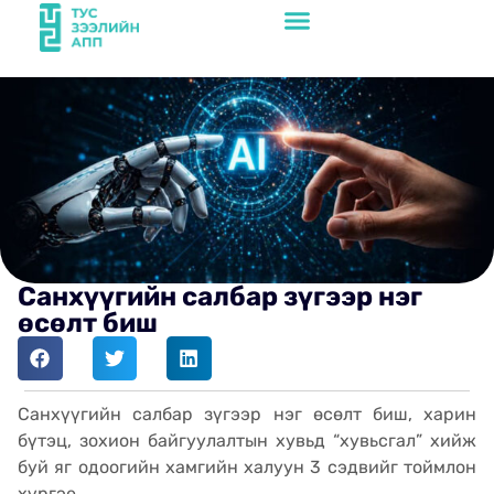
Санхүүгийн салбар зүгээр нэг
өсөлт биш
Санхүүгийн салбар зүгээр нэг өсөлт биш, харин
бүтэц, зохион байгуулалтын хувьд “хувьсгал” хийж
буй яг одоогийн хамгийн халуун 3 сэдвийг тоймлон
хүргэе.