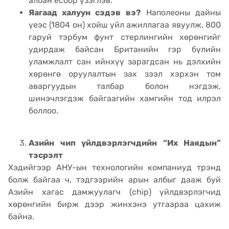
албан ёсоор үзэглэв.
Яагаад халуун сэдэв вэ?
Наполеоны дайны
үеэс (1804 он) хойш үйл ажиллагаа явуулж, 800
гаруй тэрбум фунт стерлингийн хөрөнгийг
удирдаж байсан Британийн гэр бүлийн
уламжлалт сан ийнхүү зарагдсан нь дэлхийн
хөрөнгө оруулалтын зах зээл хэрхэн том
аваргуудын талбар болон нэгдэж,
шинэчлэгдэж байгаагийн хамгийн тод илрэл
боллоо.
Азийн чип үйлдвэрлэгчдийн “Их Наядын”
тэсрэлт
Хэдийгээр АНУ-ын технологийн компаниуд трэнд
болж байгаа ч, тэдгээрийн арын албыг дааж буй
Азийн хагас дамжуулагч (chip) үйлдвэрлэгчид
хөрөнгийн бирж дээр жинхэнэ утгаараа цахиж
байна.