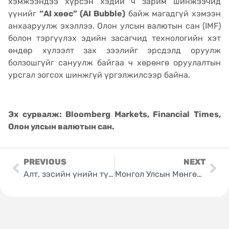
хэмжээндээ хүрсэн хэдий ч зарим шинжээчид
үүнийг
“AI хөөс” (AI Bubble)
байж магадгүй хэмээн
анхааруулж эхэллээ. Олон улсын валютын сан (IMF)
болон тэргүүлэх эдийн засагчид технологийн хэт
өндөр хүлээлт зах зээлийг эрсдэлд оруулж
болзошгүйг сануулж байгаа ч хөрөнгө оруулалтын
урсгал зогсох шинжгүй үргэлжилсээр байна.
Эх сурвалж
: Bloomberg Markets, Financial Times,
Олон улсын валютын сан.
PREVIOUS
NEXT
Алт, зэсийн үнийн түүхэн өсөлт ба Төв банкны шинэ алхам: Монголын санхүүгийн зах зээлийн халуун тойм
Монгол Улсын Мөнгөн тэмдэгтийн түүх