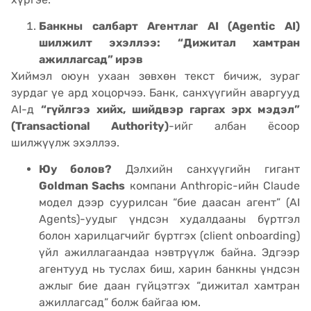
Банкны салбарт Агентлаг AI (Agentic AI)
шилжилт эхэллээ: “Дижитал хамтран
ажиллагсад” ирэв
Хиймэл оюун ухаан зөвхөн текст бичиж, зураг
зурдаг үе ард хоцорчээ. Банк, санхүүгийн аваргууд
AI-д
“гүйлгээ хийх, шийдвэр гаргах эрх мэдэл”
(Transactional Authority)
-ийг албан ёсоор
шилжүүлж эхэллээ.
Юу болов?
Дэлхийн санхүүгийн гигант
Goldman Sachs
компани Anthropic-ийн Claude
модел дээр суурилсан “бие даасан агент” (AI
Agents)-уудыг үндсэн худалдааны бүртгэл
болон харилцагчийг бүртгэх (client onboarding)
үйл ажиллагаандаа нэвтрүүлж байна. Эдгээр
агентууд нь туслах биш, харин банкны үндсэн
ажлыг бие даан гүйцэтгэх “дижитал хамтран
ажиллагсад” болж байгаа юм.