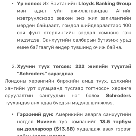
Үр нөлөө:
Их Британийн
Lloyds Banking Group
мөн адил үйл ажиллагаандаа AI-ийг
нэвтрүүлснээр зөвхөн энэ жил залилангийн
мөрдөн байцаалт, гомдол шийдвэрлэлтээс 100
сая фунт стерлингийн зардал хэмнэнэ гэж
мэдэгдэв. Санхүүгийн салбарын бүтээмж урьд
өмнө байгаагүй өндөр түвшинд очиж байна.
Хуучин түүх төгсөв: 222 жилийн түүхтэй
“Schroders” зарагдлаа
Лондоны хөрөнгийн биржийн амьд түүх, дэлхийн
хамгийн урт хугацаанд тусгаар тогтносон хөрөнгө
оруулалтын сангуудын нэг болох
Schroders
түүхэндээ анх удаа бусдын мэдэлд шилжлээ.
Гэрээний дүн:
Америкийн аварга санхүүгийн
нэгдэл
Nuveen
тус компанийг
13.5 тэрбум
ам.доллароор ($13.5B)
худалдаж авах гэрээг