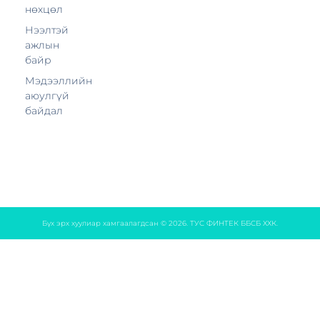
нөхцөл
Нээлтэй
ажлын
байр
Мэдээллийн
аюулгүй
байдал
Бүх эрх хуулиар хамгаалагдсан © 2026. ТУС ФИНТЕК ББСБ ХХК.