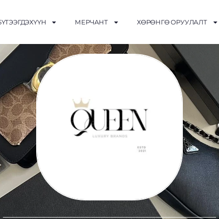
БҮТЭЭГДЭХҮҮН
МЕРЧАНТ
ХӨРӨНГӨ ОРУУЛАЛТ