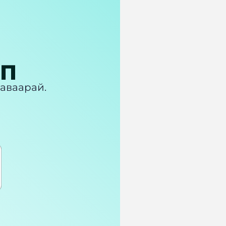
ПП
 аваарай.