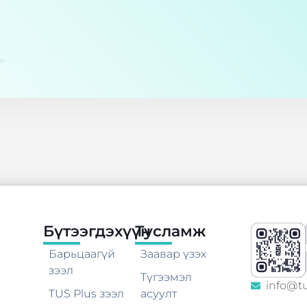
Бүтээгдэхүүн
Тусламж
Барьцаагүй
Заавар үзэх
зээл
Түгээмэл
info@t
TUS Plus зээл
асуулт