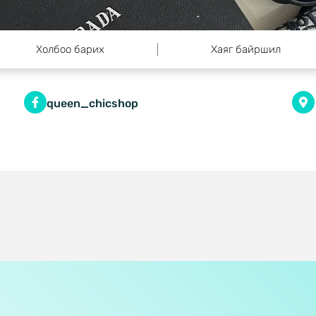
Холбоо барих
Хаяг байршил
queen_chicshop