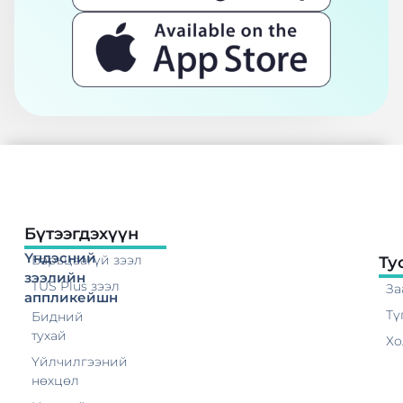
Бүтээгдэхүүн
Үндэсний
Барьцаагүй зээл
Ту
зээлийн
TUS Plus зээл
За
аппликейшн
Тү
Бидний
тухай
Хо
Үйлчилгээний
нөхцөл