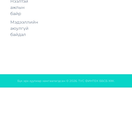
Нээлтэй
ажлын
байр
Мэдээллийн
аюулгүй
байдал
Бүх эрх хуулиар хамгаалагдсан © 2026. ТУС ФИНТЕК ББСБ ХХК.