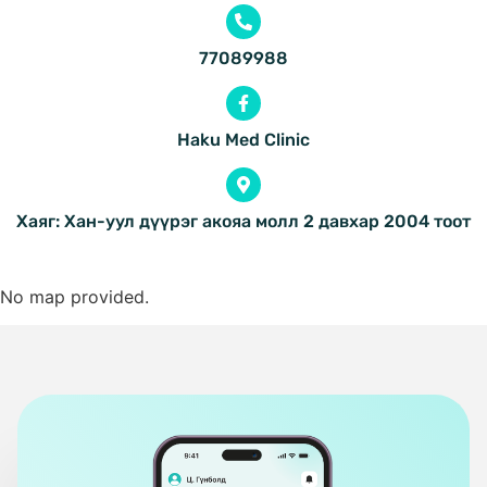
77089988
Haku Med Clinic
Хаяг: Хан-уул дүүрэг акояа молл 2 давхар 2004 тоот
No map provided.