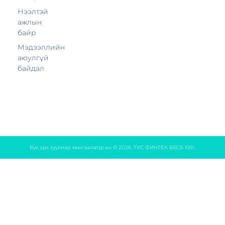
Нээлтэй
ажлын
байр
Мэдээллийн
аюулгүй
байдал
Бүх эрх хуулиар хамгаалагдсан © 2026. ТУС ФИНТЕК ББСБ ХХК.