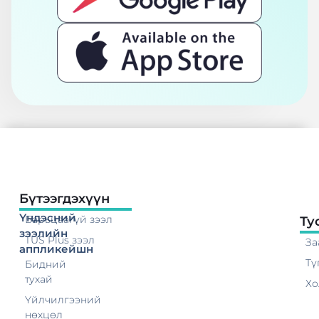
Бүтээгдэхүүн
Үндэсний
Барьцаагүй зээл
Ту
зээлийн
TUS Plus зээл
За
аппликейшн
Тү
Бидний
тухай
Хо
Үйлчилгээний
нөхцөл